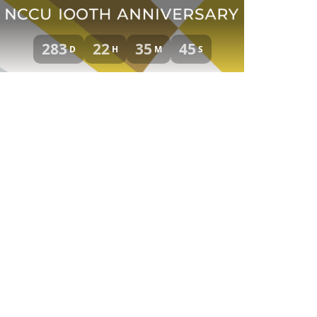
283
22
35
45
D
H
M
S