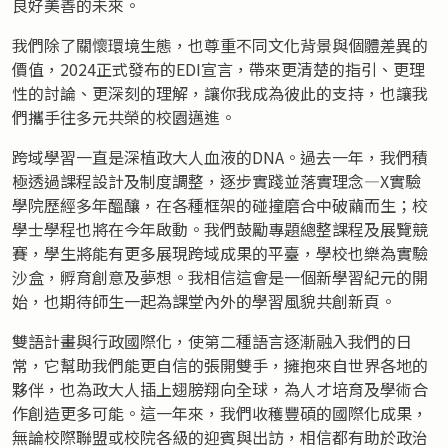
良好美善的未來。
我們除了關懷環境生態，也尊重不同文化背景與個體差異的
價值，2024正式發布的EDI宣言，帶來更清楚的指引、更理
性的討論、更深刻的理解，讓你我成為彼此的支持，也讓我
們攜手往多元共榮的校園邁進。
跨域學習一直是深植政大人血液的DNA。過去一年，我們積
極透過課程設計及制度調整，逐步實踐並落實理念—X實驗
學院歷經多年醞釀，在各種框架的碰撞磨合中破繭而生；校
學士學程也將在今年啟動。我們鼓勵專題總整課程及展覽競
賽，學生將能有更多展現跨域成果的平臺，學校也樂為實驗
沙盒，孵育創意及夢想。我相信這會是一個新學習紀元的開
始，也期待師生一起為課堂內外的學習風貌共創新頁。
雙語計畫與行政國際化，使第二種語言逐漸融入我們的日
常，它幫助我們能更自信的張開雙手，擁抱來自世界各地的
夥伴，也為政大人插上翅膀翔向全球，為人才培育及學術合
作創造更多可能。這一年來，我們收穫豐碩的國際化成果，
無論校際聯盟或校院各級的迎賓與出訪，相信都有助於政治