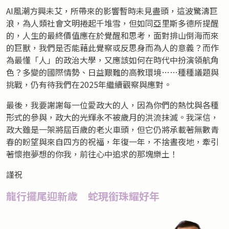
AI風潮方興未艾，所帶來的影響暫時未見盡頭，這波驚濤巨
浪，為人類社會文明捲起千堆雪，但如同亞里斯多德所提醒
的，人生的最終價值應在於覺醒和思考，面對排山倒海而來
的巨獸，我們是否能藉此覺察或反思身而為人的意義？而作
為最懂「人」的政治大學，又應該如何在時代中扮演領航角
色？多變的國際情勢、日益艱難的高教環境……種種議題與
挑戰，仍有待我們在2025年繼續觀察與應對。
最後，我要謝謝每一位愛政大的人，因為你們的熱忱與各種
形式的參與，政大的光輝永不被歲月的洪流抹滅。我深信，
政大雖是一架將屆百歲的老火車頭，但它仍將承載著無數青
春的盼望與來自四方的祝福，年復一年，不捨晝夜地，牽引
著懷抱夢想的你我，前往心中追求的那塊樂土！
謹祝
龍行擺尾迎新歲 蛇現銜珠耀好年