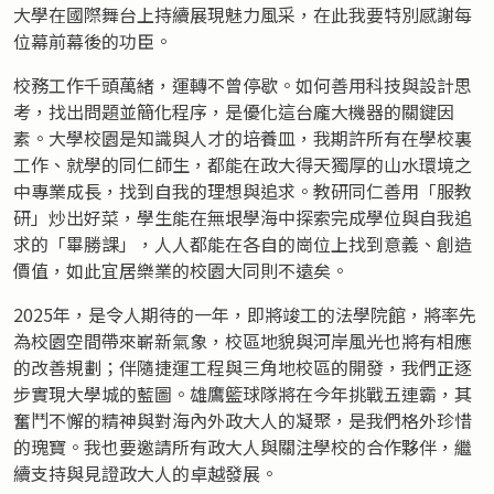
大學在國際舞台上持續展現魅力風采，在此我要特別感謝每
位幕前幕後的功臣。
校務工作千頭萬緒，運轉不曾停歇。如何善用科技與設計思
考，找出問題並簡化程序，是優化這台龐大機器的關鍵因
素。大學校園是知識與人才的培養皿，我期許所有在學校裏
工作、就學的同仁師生，都能在政大得天獨厚的山水環境之
中專業成長，找到自我的理想與追求。教研同仁善用「服教
研」炒出好菜，學生能在無垠學海中探索完成學位與自我追
求的「畢勝課」，人人都能在各自的崗位上找到意義、創造
價值，如此宜居樂業的校園大同則不遠矣。
2025年，是令人期待的一年，即將竣工的法學院館，將率先
為校園空間帶來嶄新氣象，校區地貌與河岸風光也將有相應
的改善規劃；伴隨捷運工程與三角地校區的開發，我們正逐
步實現大學城的藍圖。雄鷹籃球隊將在今年挑戰五連霸，其
奮鬥不懈的精神與對海內外政大人的凝聚，是我們格外珍惜
的瑰寶。我也要邀請所有政大人與關注學校的合作夥伴，繼
續支持與見證政大人的卓越發展。